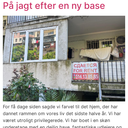
På jagt efter en ny base
For få dage siden sagde vi farvel til det hjem, der har
dannet rammen om vores liv det sidste halve år. Vi har
været utroligt privilegerede. Vi har boet i en skøn
underetage med en dejlig have, fantastiske udlejere og