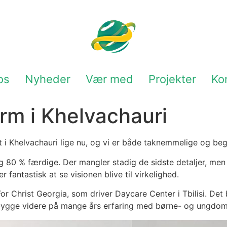
os
Nyheder
Vær med
Projekter
Ko
orm i Khelvachauri
 i Khelvachauri lige nu, og vi er både taknemmelige og beg
80 % færdige. Der mangler stadig de sidste detaljer, men vi
 fantastisk at se visionen blive til virkelighed.
r Christ Georgia, som driver Daycare Center i Tbilisi. Det 
 bygge videre på mange års erfaring med børne- og ungdom