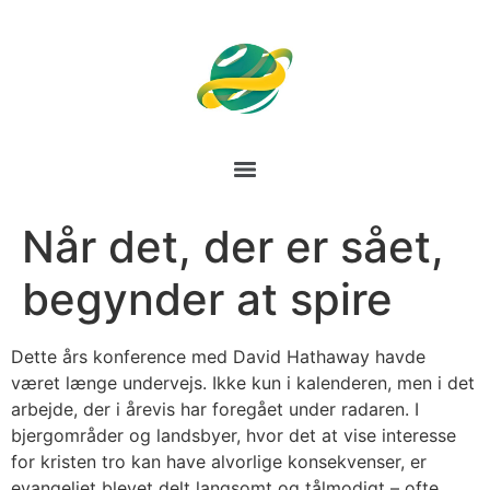
Når det, der er sået,
begynder at spire
Dette års konference med David Hathaway havde
været længe undervejs. Ikke kun i kalenderen, men i det
arbejde, der i årevis har foregået under radaren. I
bjergområder og landsbyer, hvor det at vise interesse
for kristen tro kan have alvorlige konsekvenser, er
evangeliet blevet delt langsomt og tålmodigt – ofte