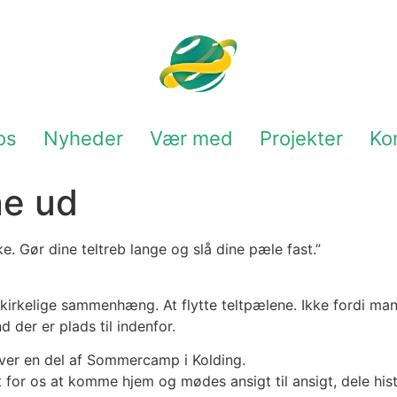
os
Nyheder
Vær med
Projekter
Ko
ne ud
e. Gør dine teltreb lange og slå dine pæle fast.”
es kirkelige sammenhæng. At flytte teltpælene. Ikke fordi ma
 der er plads til indenfor.
iver en del af Sommercamp i Kolding.
 for os at komme hjem og mødes ansigt til ansigt, dele his