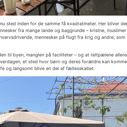
e nu sted inden for de samme få kvadratmeter. Her bliver de
nesker fra mange lande og baggrunde – kristne, muslimer
rhvervsdrivende, mennesker på flugt fra krig og andre, som 
til byen, manglen på faciliteter – og at teltpælene allerede
 hverdagen, et sted hvor børn og deres forældre kan komm
fe og langsomt blive en del af fællesskabet.