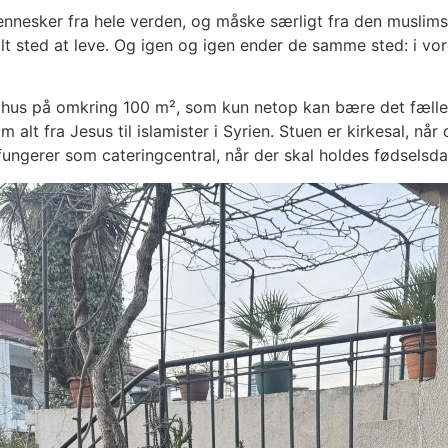
mennesker fra hele verden, og måske særligt fra den muslim
ilt sted at leve. Og igen og igen ender de samme sted: i vor
hus på omkring 100 m², som kun netop kan bære det fælless
alt fra Jesus til islamister i Syrien. Stuen er kirkesal, når
fungerer som cateringcentral, når der skal holdes fødselsda